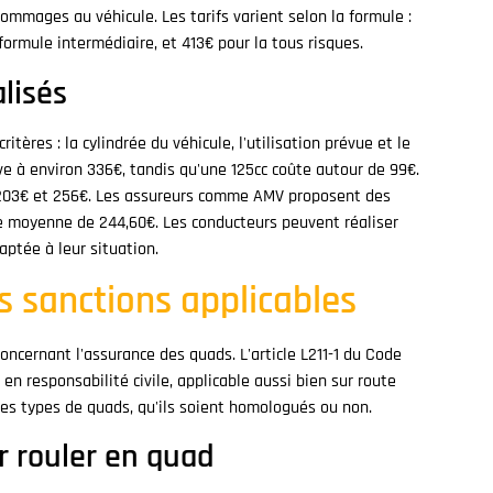
ommages au véhicule. Les tarifs varient selon la formule :
 formule intermédiaire, et 413€ pour la tous risques.
alisés
itères : la cylindrée du véhicule, l'utilisation prévue et le
ve à environ 336€, tandis qu'une 125cc coûte autour de 99€.
 203€ et 256€. Les assureurs comme AMV proposent des
une moyenne de 244,60€. Les conducteurs peuvent réaliser
daptée à leur situation.
s sanctions applicables
concernant l'assurance des quads. L'article L211-1 du Code
en responsabilité civile, applicable aussi bien sur route
 les types de quads, qu'ils soient homologués ou non.
r rouler en quad